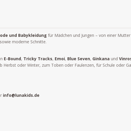
ode und Babykleidung
für Mädchen und Jungen – von einer Mutter 
 sowie moderne Schnitte.
en
E-Bound
,
Tricky Tracks
,
Emoi
,
Blue Seven
,
Ginkana
und
Vinro
Herbst oder Winter, zum Toben oder Faulenzen, für Schule oder Garten
er
info@lunakids.de