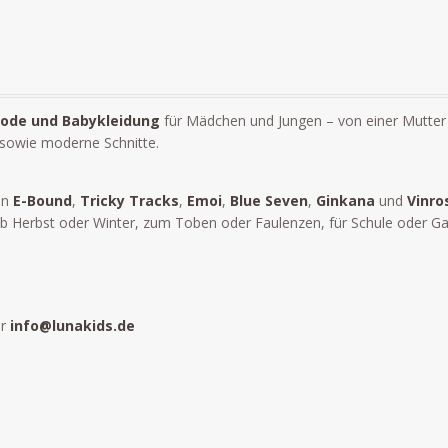
ode und Babykleidung
für Mädchen und Jungen – von einer Mutter 
 sowie moderne Schnitte.
en
E-Bound
,
Tricky Tracks
,
Emoi
,
Blue Seven
,
Ginkana
und
Vinro
Herbst oder Winter, zum Toben oder Faulenzen, für Schule oder Garten
er
info@lunakids.de