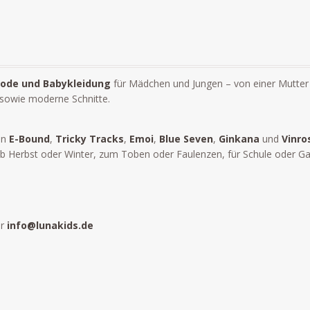
ode und Babykleidung
für Mädchen und Jungen – von einer Mutter 
 sowie moderne Schnitte.
en
E-Bound
,
Tricky Tracks
,
Emoi
,
Blue Seven
,
Ginkana
und
Vinro
Herbst oder Winter, zum Toben oder Faulenzen, für Schule oder Garten
er
info@lunakids.de